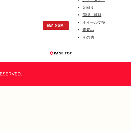
足回り
修理・補修
ホイール交換
続きを読む
電装品
その他
ESERVED.