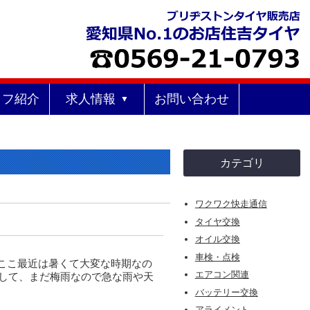
ッフ紹介
求人情報
お問い合わせ
カテゴリ
ワクワク快走通信
タイヤ交換
オイル交換
車検・点検
 ここ最近は暑くて大変な時期なの
エアコン関連
 そして、まだ梅雨なので急な雨や天
バッテリー交換
アライメント