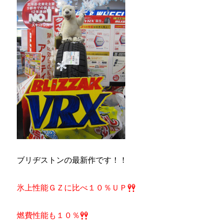
ブリヂストンの最新作です！！
氷上性能ＧＺに比べ１０％ＵＰ
燃費性能も１０％