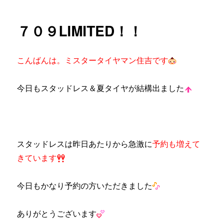
者
日:
ゴ
ー
リ
ル
７０９LIMITED！！
ー
交
換！！
に
こんばんは。ミスタータイヤマン住吉です
今日もスタッドレス＆夏タイヤが結構出ました
スタッドレス
は昨日あたりから急激に
予約も増えて
きています
今日もかなり予約の方いただきました
ありがとうございます