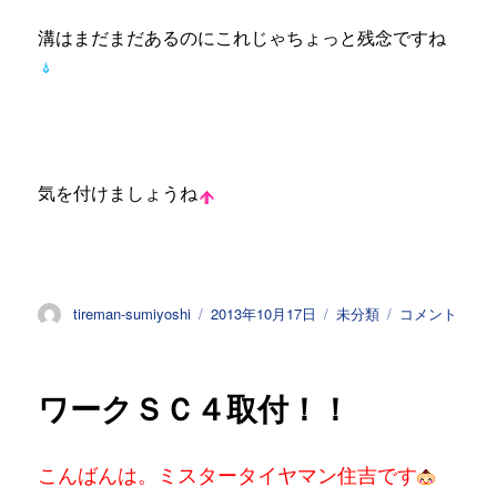
溝はまだまだあるのにこれじゃちょっと残念ですね
気を付けましょうね
投
投
カ
Ｍ
tireman-sumiyoshi
2013年10月17日
未分類
コメント
稿
稿
テ
Ａ
者
日:
ゴ
Ｄ
リ
Ｅ
ワークＳＣ４取付！！
ー
Ｉ
Ｎ
Ｊ
こんばんは。ミスタータイヤマン住吉です
Ａ