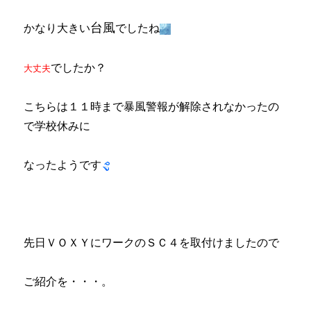
Ｐ
Ａ
台風
かなり大きい
でしたね
Ｎ？
に
でしたか？
大丈夫
こちらは１１時まで暴風警報が解除されなかったの
で学校休みに
なったようです
先日ＶＯＸＹにワークのＳＣ４を取付けましたので
ご紹介を・・・。