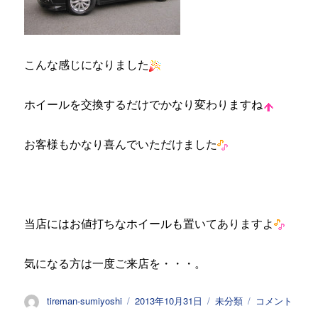
こんな感じになりました
ホイールを交換するだけでかなり変わりますね
お客様もかなり喜んでいただけました
当店にはお値打ちなホイールも置いてありますよ
気になる方は一度ご来店を・・・。
投
投
カ
ホ
tireman-sumiyoshi
2013年10月31日
未分類
コメント
稿
稿
テ
イ