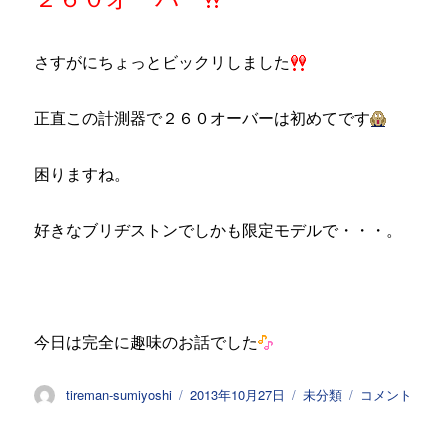
さすがにちょっとビックリしました
正直この計測器で２６０オーバーは初めてです
困りますね。
好きなブリヂストンでしかも限定モデルで・・・。
今日は完全に趣味のお話でした
投
投
カ
７
tireman-sumiyoshi
2013年10月27日
未分類
コメント
稿
稿
テ
０
者
日:
ゴ
９