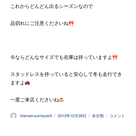
これからどんどん出るシーズンなので
品切れにご注意くださいね
今ならどんなサイズでも在庫は持っていますよ
スタッドレスを持っていると安心して冬も走行でき
ますよ
一度ご来店くださいね
投
投
カ
ス
tireman-sumiyoshi
2013年10月26日
未分類
コメント
稿
稿
テ
タ
者
日:
ゴ
ッ
リ
ド