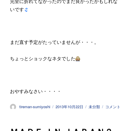
完全に折れてなかったのでまだ良かったかもしれな
いです
まだ直す予定がたっていませんが・・・。
ちょっとショックなネタでした
おやすみなさい・・・・
投
投
カ
サ
tireman-sumiyoshi
2013年10月22日
未分類
コメント
稿
稿
テ
ザ
者
日:
ゴ
ン
リ
ジ
ー
ャ