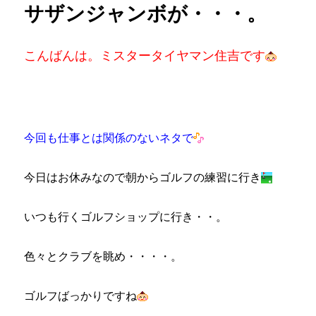
サザンジャンボが・・・。
ー
レ
ス！！
予
こんばんは。ミスタータイヤマン住吉です
約
増
え
て
ま
す！！
今回も仕事とは関係のないネタで
に
今日はお休みなので朝からゴルフの練習に行き
いつも行くゴルフショップに行き・・。
色々とクラブを眺め・・・・。
ゴルフばっかりですね