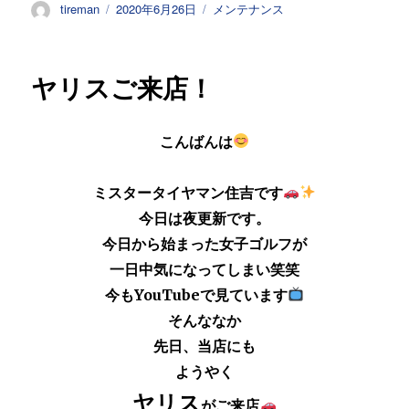
投
投
カ
tireman
2020年6月26日
メンテナンス
稿
稿
テ
者
日:
ゴ
リ
ヤリスご来店！
ー
こんばんは
ミスタータイヤマン住吉です
今日は夜更新です。
今日から始まった女子ゴルフが
一日中気になってしまい笑笑
今もYouTubeで見ています
そんななか
先日、当店にも
ようやく
ヤリス
がご来店