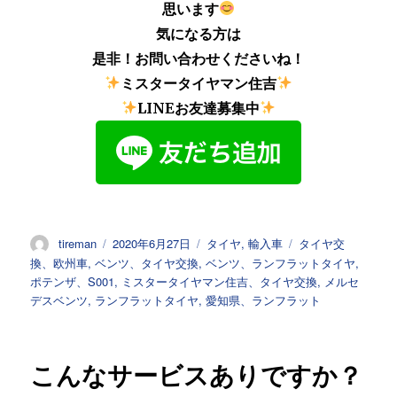
思います
気になる方は
是非！お問い合わせくださいね！
ミスタータイヤマン住吉
LINEお友達募集中
投
投
カ
タ
tireman
2020年6月27日
タイヤ
,
輸入車
タイヤ交
稿
稿
テ
グ
換、欧州車
,
ベンツ、タイヤ交換
,
ベンツ、ランフラットタイヤ
,
者
日:
ゴ
ポテンザ、S001
,
ミスタータイヤマン住吉、タイヤ交換
,
メルセ
リ
デスベンツ
,
ランフラットタイヤ
,
愛知県、ランフラット
ー
こんなサービスありですか？