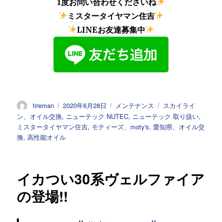
1度お問い合わせくださいね
ミスタータイヤマン住吉
LINEお友達募集中
投
投
カ
タ
tireman
2020年6月28日
メンテナンス
スカイライ
稿
稿
テ
グ
ン、オイル交換
,
ニューテック NUTEC
,
ニューテック 取り扱い
,
者
日:
ゴ
ミスタータイヤマン住吉
,
モティーズ、moty's
,
愛知県、オイル交
リ
換
,
高性能オイル
ー
イカつい30系ヴェルファイア
の登場!!