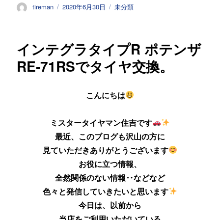
投
投
カ
tireman
2020年6月30日
未分類
稿
稿
テ
者
日:
ゴ
リ
インテグラタイプR ポテンザ
ー
RE-71RSでタイヤ交換。
こんにちは
ミスタータイヤマン住吉です
最近、このブログも沢山の方に
見ていただきありがとうございます
お役に立つ情報、
全然関係のない情報‥などなど
色々と発信していきたいと思います
今日は、以前から
当店をご利用いただいている