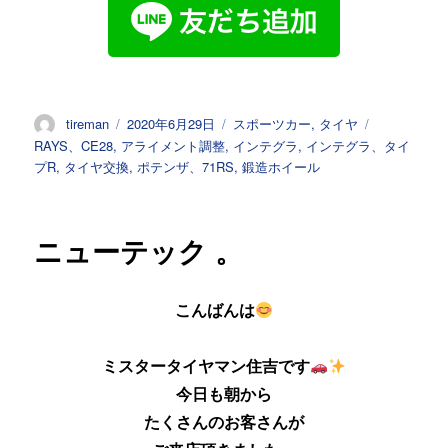
投
投
カ
タ
tireman
2020年6月29日
スポーツカー
,
タイヤ
稿
稿
テ
グ
RAYS、CE28
,
アライメント調整
,
インテグラ
,
インテグラ、タイ
者
日:
ゴ
プR
,
タイヤ交換
,
ポテンザ、71RS
,
鍛造ホイール
リ
ー
ニューテック 。
こんばんは
ミスタータイヤマン住吉です
今日も朝から
たくさんのお客さんが