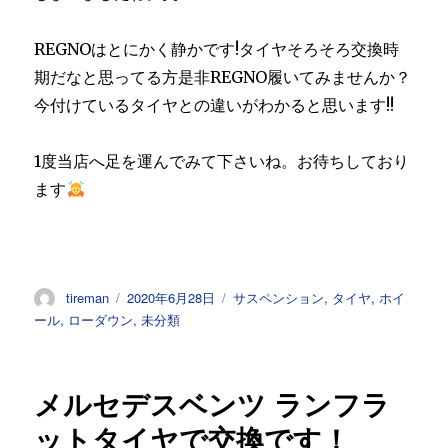
REGNOはとにかく静かです!タイヤそろそろ交換時
期だなと思ってる方是非REGNO履いてみませんか？
今付けているタイヤとの違いがわかると思います!!
1度当店へ足を運んでみて下さいね。お待ちしており
ます
投
投
カ
tireman
2020年6月28日
サスペンション
,
タイヤ
,
ホイ
稿
稿
テ
ール
,
ローダウン
,
未分類
者
日:
ゴ
リ
ー
メルセデスベンツ ランフラ
ットタイヤで交換です！