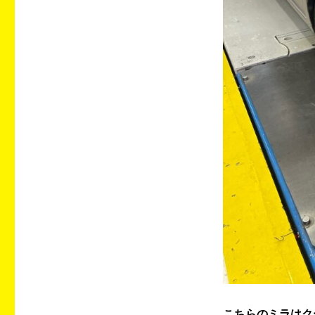
業
を
ご
依
頼
い
た
だ
い
て
ま
す
56
に
こちらのミラはク