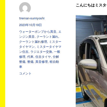
こんにちはミスタ
投
tireman-sumiyoshi
稿
投
2023年10月19日
者
稿
カ
ウォーターポンプから異音
,
エ
日:
テ
ンジン異音
,
クーラント漏れ
,
ゴ
クーラント漏れ修理
,
ミスター
リ
タイヤマン
,
ミスタータイヤマ
ー
ン住吉
,
ラジエター交換
,
一般
修理
,
代車
,
住吉タイヤ
,
分解
整備
,
整備
,
異音修理
,
軽自動
車
日々
コメント
た
く
さ
ん
の
作