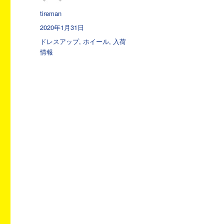
投
tireman
稿
投
2020年1月31日
者
稿
カ
ドレスアップ
,
ホイール
,
入荷
日:
テ
情報
ゴ
リ
ー