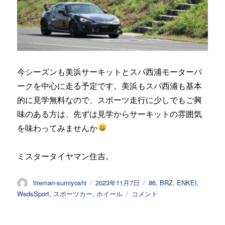
今シーズンも美浜サーキットとスパ西浦モーターパ
ークを中心に走る予定です。美浜もスパ西浦も基本
的に見学無料なので、スポーツ走行に少しでもご興
味のある方は、先ずは見学からサーキットの雰囲気
を味わってみませんか
ミスタータイヤマン住吉。
投
投
カ
tireman-sumiyoshi
2023年11月7日
86
,
BRZ
,
ENKEI
,
稿
稿
テ
86(ZN6)
WedsSport
,
スポーツカー
,
ホイール
コメント
者
日:
ゴ
日
リ
記
ー
①