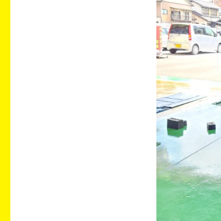
し
た
に