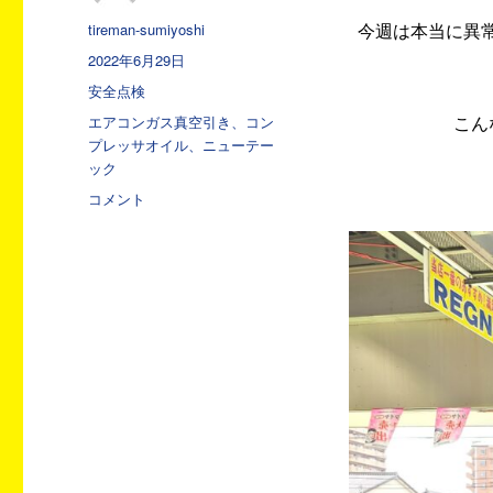
投
tireman-sumiyoshi
今週は本当に異
稿
投
2022年6月29日
者
稿
カ
安全点検
日:
テ
タ
エアコンガス真空引き、コン
こん
ゴ
グ
プレッサオイル、ニューテー
リ
ック
ー
エ
コメント
ア
コ
ン
ガ
ス
の
時
期
に
な
り
ま