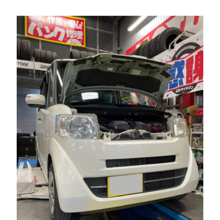
頼
い
た
だ
い
て
ま
す
53
に