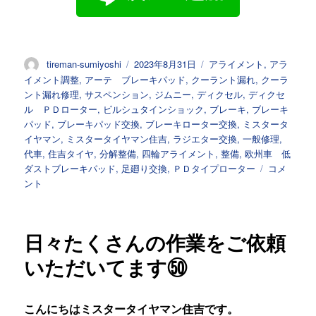
投
投
カ
tireman-sumiyoshi
2023年8月31日
アライメント
,
アラ
稿
稿
テ
イメント調整
,
アーテ ブレーキパッド
,
クーラント漏れ
,
クーラ
者
日:
ゴ
ント漏れ修理
,
サスペンション
,
ジムニー
,
ディクセル
,
ディクセ
リ
ル ＰＤローター
,
ビルシュタインショック
,
ブレーキ
,
ブレーキ
ー
パッド
,
ブレーキパッド交換
,
ブレーキローター交換
,
ミスタータ
イヤマン
,
ミスタータイヤマン住吉
,
ラジエター交換
,
一般修理
,
代車
,
住吉タイヤ
,
分解整備
,
四輪アライメント
,
整備
,
欧州車 低
日々
ダストブレーキパッド
,
足廻り交換
,
ＰＤタイプローター
コメ
た
ント
く
さ
ん
日々たくさんの作業をご依頼
の
作
いただいてます㊿
業
を
ご
こんにちはミスタータイヤマン住吉です。
依