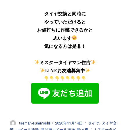
タイヤ交換と同時に
やっていただけると
お値打ちに作業できるかと
思います
気になる方は是非！
ミスタータイヤマン住吉
LINEお友達募集中
投
投
カ
tireman-sumiyoshi
2020年11月14日
タイヤ
,
タイヤ交
稿
稿
テ
タ
換
,
ホイール洗浄
,
超音波ホイール洗浄
,
輸入車
ミスタータイ