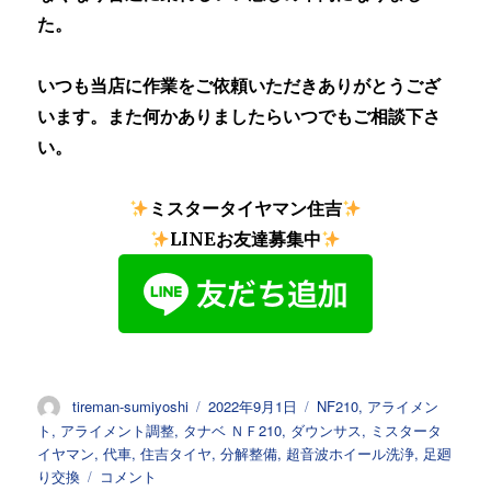
た。
いつも当店に作業をご依頼いただきありがとうござ
います。また何かありましたらいつでもご相談下さ
い。
ミスタータイヤマン住吉
LINEお友達募集中
投
投
カ
tireman-sumiyoshi
2022年9月1日
NF210
,
アライメン
稿
稿
テ
ト
,
アライメント調整
,
タナベ ＮＦ210
,
ダウンサス
,
ミスタータ
者
日:
ゴ
イヤマン
,
代車
,
住吉タイヤ
,
分解整備
,
超音波ホイール洗浄
,
足廻
リ
日々
り交換
コメント