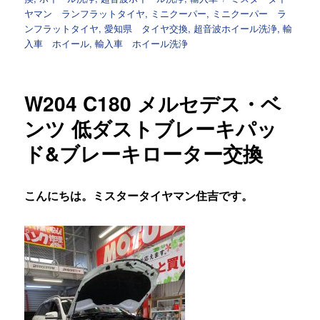
者
日:
ゴ
グ
ヤマン ランフラットタイヤ
,
ミニクーパー
,
ミニクーパー ラ
リ
ンフラットタイヤ
,
愛知県 タイヤ交換
,
超音波ホイール洗浄
,
輸
ー
入車 ホイール
,
輸入車 ホイール洗浄
W204 C180 メルセデス・ベ
ンツ 低ダストブレーキパッ
ド&ブレーキローター交換
こんにちは。ミスタータイヤマン住吉です。