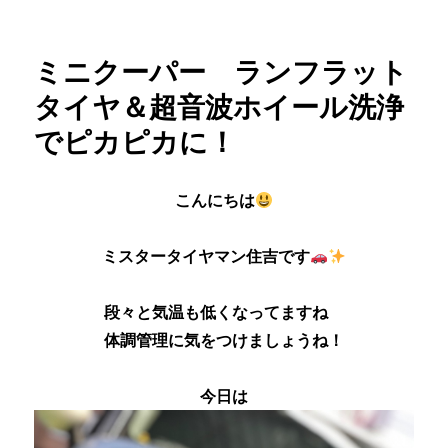
ー
た
く
さ
ミニクーパー ランフラット
ん
の
タイヤ＆超音波ホイール洗浄
作
でピカピカに！
業
を
ご
依
こんにちは
頼
い
ミスタータイヤマン住吉です
た
だ
い
段々と気温も低くなってますね
て
体調管理に気をつけましょうね！
ま
す
㉛
今日は
に