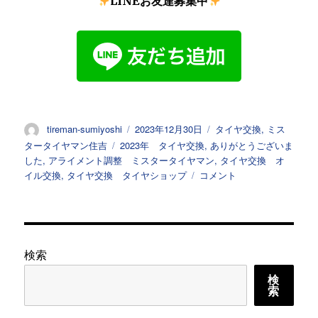
LINEお友達募集中
投
投
カ
tireman-sumiyoshi
2023年12月30日
タイヤ交換
,
ミス
稿
稿
テ
タ
タータイヤマン住吉
2023年 タイヤ交換
,
ありがとうございま
者
日:
ゴ
グ
した
,
アライメント調整 ミスタータイヤマン
,
タイヤ交換 オ
リ
あ
イル交換
,
タイヤ交換 タイヤショップ
コメント
ー
り
が
と
う
ご
検索
ざ
検
い
索
ま
し