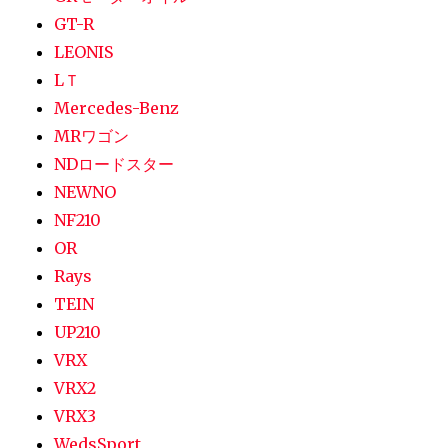
GT-R
LEONIS
LＴ
Mercedes-Benz
MRワゴン
NDロードスター
NEWNO
NF210
OR
Rays
TEIN
UP210
VRX
VRX2
VRX3
WedsSport