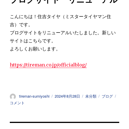
こんにちは！住吉タイヤ（ミスタータイヤマン住
吉）です。
ブログサイトをリニューアルいたしました。新しい
サイトはこちらです。
よろしくお願いします。
https://tireman.co.jp/officialblog/
投
投
カ
タ
ブ
tireman-sumiyoshi
2024年8月28日
未分類
ブログ
稿
稿
テ
グ
ロ
コメント
者
日:
ゴ
グ
リ
サ
ー
イ
ト