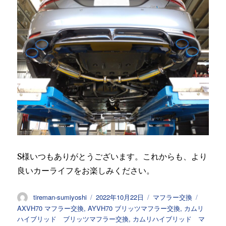
S様いつもありがとうございます。これからも、より
良いカーライフをお楽しみください。
投
投
カ
タ
tireman-sumiyoshi
2022年10月22日
マフラー交換
稿
稿
テ
グ
AXVH70 マフラー交換
,
AYVH70 ブリッツマフラー交換
,
カムリ
者
日:
ゴ
ハイブリッド ブリッツマフラー交換
,
カムリハイブリッド マ