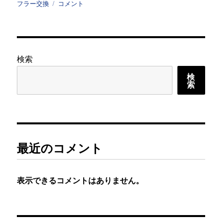
リ
70
フラー交換
コメント
ー
カ
ム
リ
ハ
イ
検索
ブ
検
リ
索
ッ
ド
に
ブ
リ
ッ
最近のコメント
ツ
マ
フ
表示できるコメントはありません。
ラ
ー
交
換
に