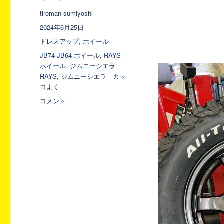
投
tireman-sumiyoshi
稿
投
2024年6月25日
者
稿
カ
ドレスアップ
,
ホイール
日:
テ
タ
JB74 JB64 ホイール
,
RAYS
ゴ
グ
ホイール
,
ジムニーシエラ
リ
RAYS
,
ジムニーシエラ カッ
ー
コよく
RAYS
コメント
57DR-
X
取
り
付
け
ま
し
た！
に