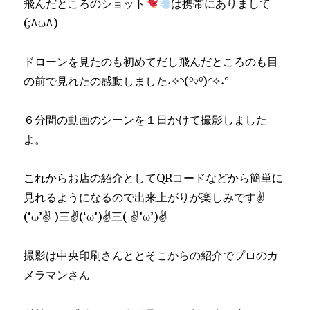
飛んだところのショット
は携帯にありまして
(;^ω^)
ドローンを見たのも初めてだし飛んだところのも目
の前で見れたの感動しました˖✧◝(⁰▿⁰)◜✧˖°
６分間の動画のシーンを１日かけて撮影しました
よ。
これからお店の紹介としてQRコードなどから簡単に
見れるようになるので出来上がりが楽しみです✌
(‘ω’✌ )三✌(‘ω’)✌三( ✌’ω’)✌
撮影は中央印刷さんととそこからの紹介でプロのカ
メラマンさん