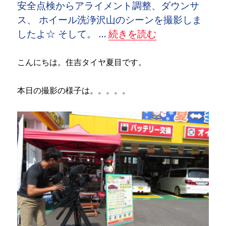
安全点検からアライメント調整、ダウンサ
ス、 ホイール洗浄沢山のシーンを撮影しま
“
撮影風景
” の
したよ☆ そして。 …
続きを読む
こんにちは。住吉タイヤ夏目です。
本日の撮影の様子は。。。。。