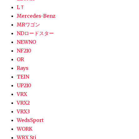
LＴ
Mercedes-Benz
MRワゴン
NDロードスター
NEWNO
NF210
OR
Rays
TEIN
UP210
VRX
VRX2
VRX3
WedsSport
WORK
WRX Sti