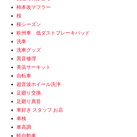
柿本改マフラー
桜
桜シーズン
欧州車 低ダストブレーキパッド
洗車
洗車グッズ
異音修理
美浜サーキット
自転車
超音波ホイール洗浄
足廻り交換
足廻り異音
車好き スタッフ お店
車検
車高調
軽自動車