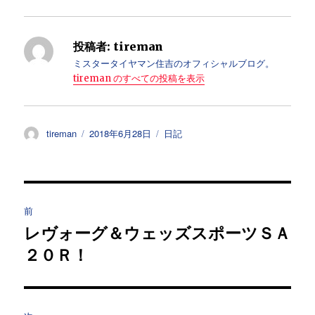
投稿者:
tireman
ミスタータイヤマン住吉のオフィシャルブログ。
tireman のすべての投稿を表示
投
投
カ
tireman
2018年6月28日
日記
稿
稿
テ
者
日:
ゴ
リ
ー
投
前
稿
レヴォーグ＆ウェッズスポーツＳＡ
過
２０Ｒ！
去
ナ
の
ビ
投
稿: