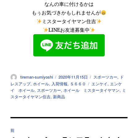
なんの車に付けるかは
もぅお気づきかもしれませんが
ミスタータイヤマン住吉
LINEお友達募集中
投
投
カ
tireman-sumiyoshi
2020年11月15日
スポーツカー
,
ド
稿
稿
テ
タ
レスアップ
,
ホイール
,
入荷情報
,
Ｓ６６０
エンケイ
,
エンケ
者
日:
ゴ
グ
イ ホイール
,
スポーツカー
,
ホイール ミスタータイヤマン
,
ミ
リ
スタータイヤマン住吉
,
新商品
ー
投
前
稿