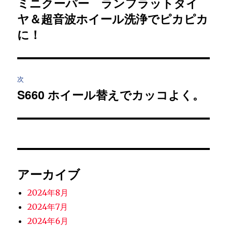
ミニクーパー ランフラットタイ
過
ヤ＆超音波ホイール洗浄でピカピカ
去
ナ
の
に！
ビ
投
稿:
ゲ
次
ー
S660 ホイール替えでカッコよく。
次
シ
の
投
ョ
稿:
ン
アーカイブ
2024年8月
2024年7月
2024年6月