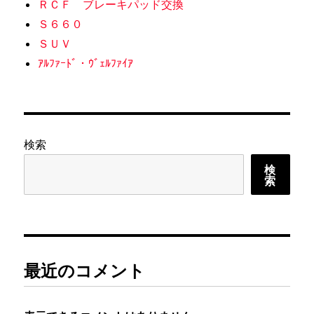
ＲＣＦ ブレーキパッド交換
Ｓ６６０
ＳＵＶ
ｱﾙﾌｧｰﾄﾞ・ｳﾞｪﾙﾌｧｲｱ
検索
検
索
最近のコメント