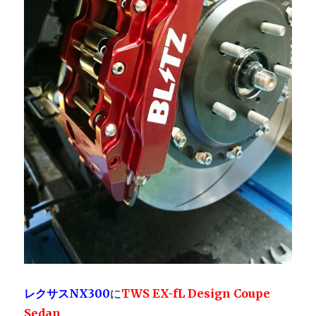
レクサスNX300
に
TWS EX-fL Design Coupe
Sedan