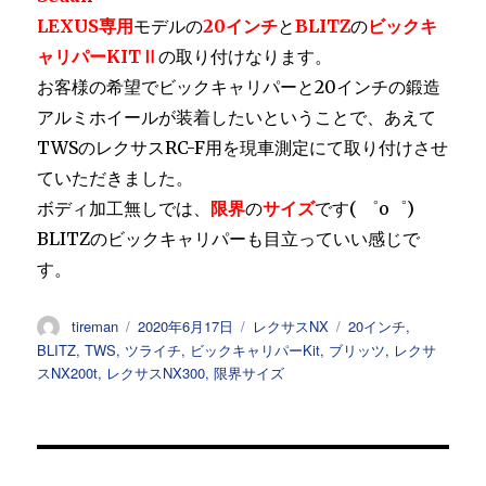
LEXUS専用
モデルの
20インチ
と
BLITZ
の
ビックキ
ャリパーKITⅡ
の取り付けなります。
お客様の希望でビックキャリパーと20インチの鍛造
アルミホイールが装着したいということで、あえて
TWSのレクサスRC-F用を現車測定にて取り付けさせ
ていただきました。
ボディ加工無しでは、
限界
の
サイズ
です( ゜o゜)
BLITZのビックキャリパーも目立っていい感じで
す。
投
投
カ
タ
tireman
2020年6月17日
レクサスNX
20インチ
,
稿
稿
テ
グ
BLITZ
,
TWS
,
ツライチ
,
ビックキャリパーKit
,
ブリッツ
,
レクサ
者
日:
ゴ
スNX200t
,
レクサスNX300
,
限界サイズ
リ
ー