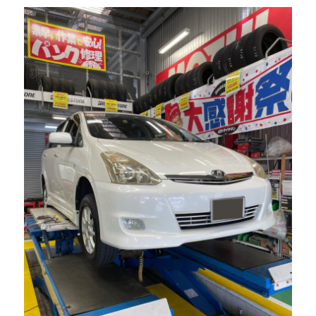
い
た
だ
い
て
ま
す
㊸
に