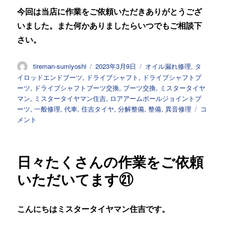
今回は当店に作業をご依頼いただきありがとうござ
いました。また何かありましたらいつでもご相談下
さい。
投
投
カ
tireman-sumiyoshi
2023年3月9日
オイル漏れ修理
,
タ
稿
稿
テ
イロッドエンドブーツ
,
ドライブシャフト
,
ドライブシャフトブ
者
日:
ゴ
ーツ
,
ドライブシャフトブーツ交換
,
ブーツ交換
,
ミスタータイヤ
リ
マン
,
ミスタータイヤマン住吉
,
ロアアームボールジョイントブ
ー
日々
ーツ
,
一般修理
,
代車
,
住吉タイヤ
,
分解整備
,
整備
,
異音修理
コ
た
メント
く
さ
ん
日々たくさんの作業をご依頼
の
作
いただいてます㉑
業
を
ご
こんにちはミスタータイヤマン住吉です。
依
頼